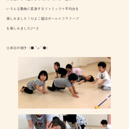
o
いろんな動物に変身するリトミック＋平均台を
ok
楽しみました！ひよこ組はボール＋フラフープ
を楽しみました(^^♪
☆本日の様子（●＾o＾●）