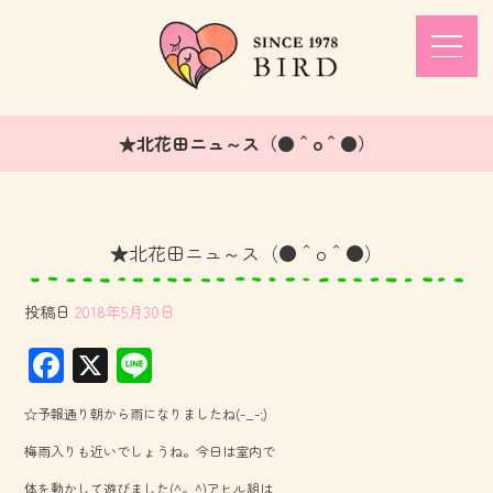
★北花田ニュ～ス（●＾o＾●）
★北花田ニュ～ス（●＾o＾●）
投稿日
2018年5月30日
F
X
Li
ac
ne
☆予報通り朝から雨になりましたね(-_-;)
e
梅雨入りも近いでしょうね。今日は室内で
b
体を動かして遊びました(^。^)アヒル組は