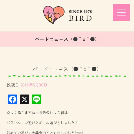
バードニュ～ス（●＾o＾●）
バードニュ～ス（●＾o＾●）
投稿日
2018年5月30日
F
X
Li
ac
ne
☆よく降りますね～今日のひよこ組は
e
パラバルーン遊びとボール遊びをしました！
b
初めての遊びに大興奮の子どもたちでした(^o^)