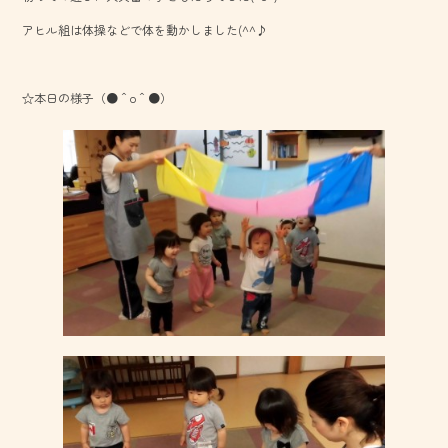
o
アヒル組は体操などで体を動かしました(^^♪
ok
☆本日の様子（●＾o＾●）