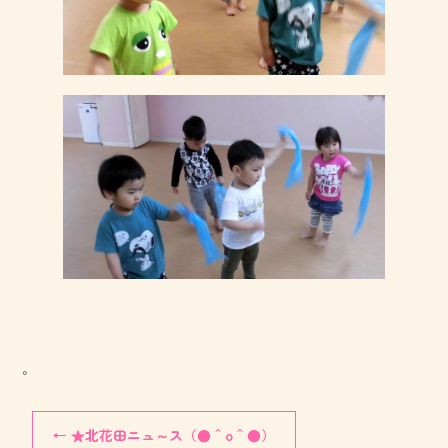
。
←
★北花田ニュ～ス（●＾o＾●）