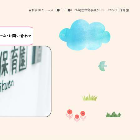
★北花田ニュ～ス（●＾o＾●）|小規模保育事業所 バード北花田保育園