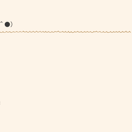
＾●）
ま