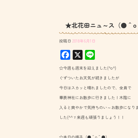
★北花田ニュ～ス（●＾o
投稿日
2018年6月1日
F
X
Li
ac
ne
☆今週も週末を迎えました(^o^)
e
ぐずついたお天気が続きましたが
b
今日はスカッと晴れましたので、全員で
o
華表神社にお散歩に行きました！木陰に
ok
入ると爽やかで気持ちのい～お散歩になり
した(^^ゞ来週も頑張りましょう！！
☆本日の様子（●＾o＾●）