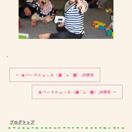
。
←
★バードニュ～ス（●＾o＾●）JR堺市
★バードニュ～ス（●＾o＾●）JR堺市
→
ブログトップ