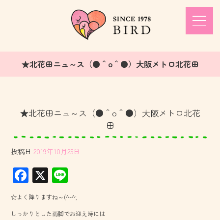
★北花田ニュ～ス（●＾o＾●）大阪メトロ北花田
★北花田ニュ～ス（●＾o＾●）大阪メトロ北花
田
投稿日
2019年10月25日
F
X
Li
ac
ne
☆よく降りますね～(^-^;
e
しっかりとした雨脚でお迎え時には