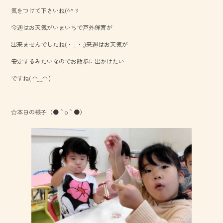
b
気をつけて下さいね(^^ゞ
o
今週はお天気がいまいちで戸外保育が
ok
出来ませんでしたね(・_・;)来週はお天気が
安定するみたいなのでお散歩に出かけたい
ですね( ◠‿◠ )
☆本日の様子（●＾o＾●）