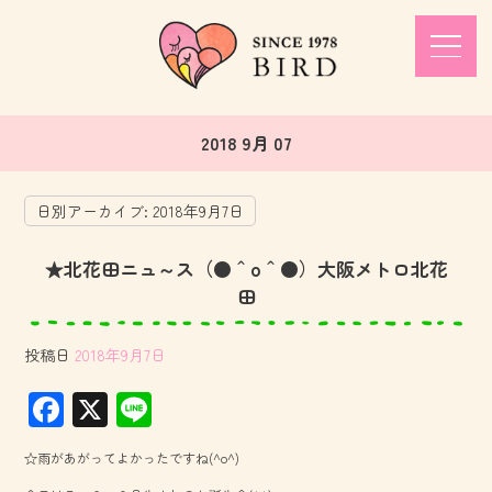
2018 9月 07
日別アーカイブ:
2018年9月7日
★北花田ニュ～ス（●＾o＾●）大阪メトロ北花
田
投稿日
2018年9月7日
F
X
Li
ac
ne
☆雨があがってよかったですね(^o^)
e