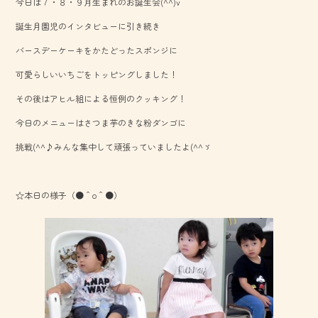
今日は７・８・９月生まれのお誕生会(^^)v
b
誕生月園児のインタビューに引き続き
o
バースデーケーキをかたどったスポンジに
ok
可愛らしいいちごをトッピングしました！
その後はアヒル組による恒例のクッキング！
今日のメニューはさつま芋のきな粉ダンゴに
挑戦(^^♪みんな集中して頑張っていましたよ(^^ゞ
☆本日の様子（●＾o＾●）