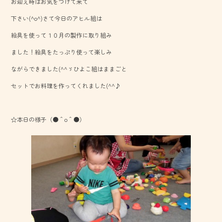
お迎え時はお気をつけて来て
b
下さい(^o^)さて今日のアヒル組は
o
絵具を使って１０月の製作に取り組み
ok
ました！絵具をたっぷり使って楽しみ
ながらできました(^^ゞひよこ組はままごと
セットでお料理を作ってくれました(^^♪
☆本日の様子（●＾o＾●）