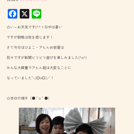
F
X
Li
ac
ne
☆い～お天気です(^^ゞ日中は暑い
e
ですが朝晩は秋を感じます！
b
さて今日はひよこ・アヒルお部屋は
o
別々ですが新聞ビリビリ遊びを楽しみました(^o^)
ok
みんな大興奮でアヒル組は大変なことに
なっていました＼(◎o◎)／！
☆本日の様子（●＾o＾●）