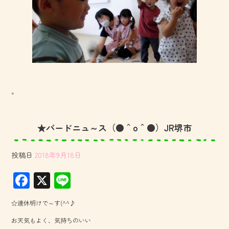
。
★バードニュ～ス（●＾o＾●）JR堺市
投稿日
2018年9月18日
F
X
Li
ac
ne
☆連休明けで～す(^^♪
e
お天気もよく、気持ちのいい