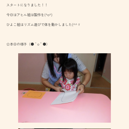
b
スタートになりました！！
o
今日はアヒル組は製作を(^o^)
ok
ひよこ組はリズム遊びで体を動かしました(^^ゞ
☆本日の様子（●＾o＾●）