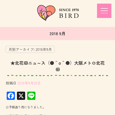
2018 9月
月別アーカイブ:
2018年9月
★北花田ニュ～ス（●＾o＾●）大阪メトロ北花
田
投稿日
2018年9月20日
F
X
Li
ac
ne
☆予報通り雨になりました。
e