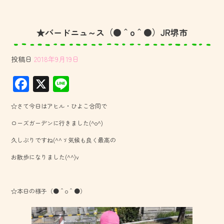
★バードニュ～ス（●＾o＾●）JR堺市
投稿日
2018年9月19日
F
X
Li
ac
ne
☆さて今日はアヒル・ひよこ合同で
e
ローズガーデンに行きました(^o^)
b
久しぶりですね(^^ゞ気候も良く最高の
o
お散歩になりました(^^)v
ok
☆本日の様子（●＾o＾●）