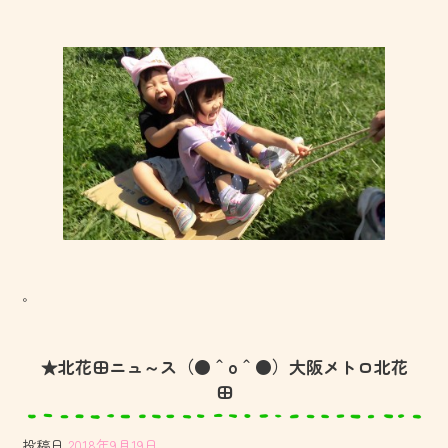
。
★北花田ニュ～ス（●＾o＾●）大阪メトロ北花
田
投稿日
2018年9月19日