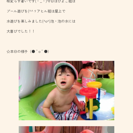
相変らず暑いです(・_・)今日はひよこ組は
b
プール遊びを(^^ゞアヒル組は屋上で
o
水遊びを楽しみました(^o^)泡・泡の水には
ok
大喜びでした！！
☆本日の様子（●＾o＾●）