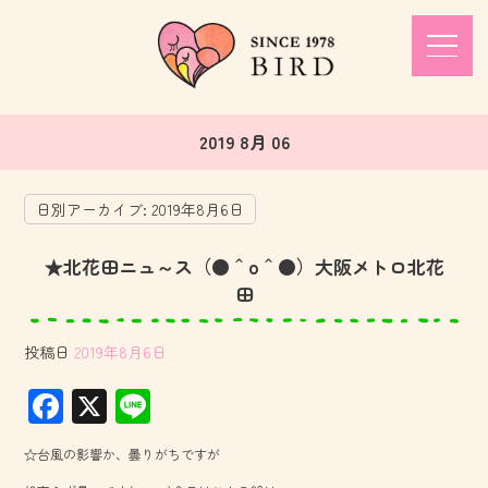
2019 8月 06
日別アーカイブ:
2019年8月6日
★北花田ニュ～ス（●＾o＾●）大阪メトロ北花
田
投稿日
2019年8月6日
F
X
Li
ac
ne
☆台風の影響か、曇りがちですが
e