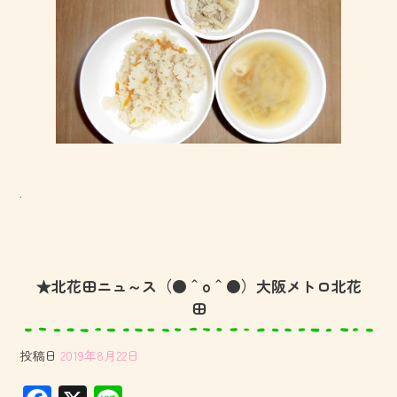
.
★北花田ニュ～ス（●＾o＾●）大阪メトロ北花
田
投稿日
2019年8月22日