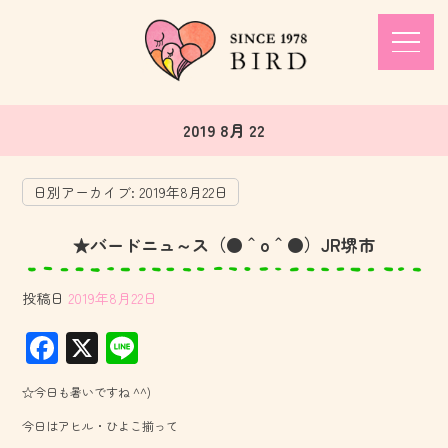
2019 8月 22
日別アーカイブ:
2019年8月22日
★バードニュ～ス（●＾o＾●）JR堺市
投稿日
2019年8月22日
F
X
Li
ac
ne
☆今日も暑いですね ^^)
e
今日はアヒル・ひよこ揃って
b