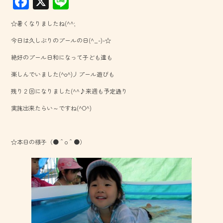
F
X
Li
ac
ne
☆暑くなりましたね(^^;
e
今日は久しぶりのプールの日(^_-)-☆
b
絶好のプール日和になって子ども達も
o
楽しんでいました(^o^)丿プール遊びも
ok
残り２回になりました(^^♪来週も予定通り
実施出来たらい～ですね(^O^)
☆本日の様子（●＾o＾●）