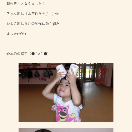
製作デ～となりました！
o
アヒル組はけん玉作りを(^_-)-☆
ok
ひよこ組は９月の制作に取り組み
ました(^O^)
☆本日の様子（●＾o＾●）