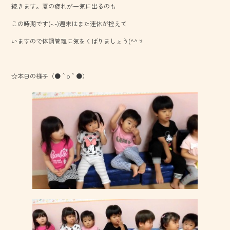
続きます。夏の疲れが一気に出るのも
o
この時期です(-.-)週末はまた連休が控えて
ok
いますので体調管理に気をくばりましょう(^^ゞ
☆本日の様子（●＾o＾●）