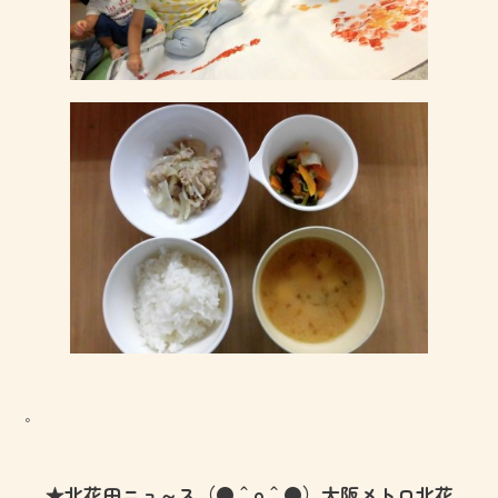
。
★北花田ニュ～ス（●＾o＾●）大阪メトロ北花