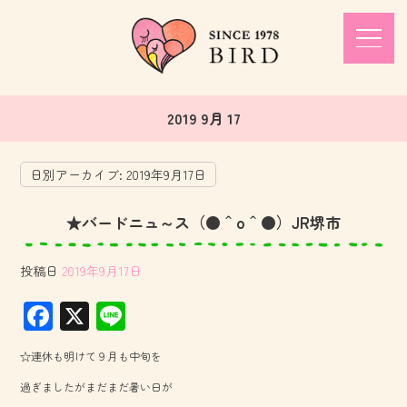
2019 9月 17
日別アーカイブ:
2019年9月17日
★バードニュ～ス（●＾o＾●）JR堺市
投稿日
2019年9月17日
F
X
Li
ac
ne
☆連休も明けて９月も中旬を
e
過ぎましたがまだまだ暑い日が
b