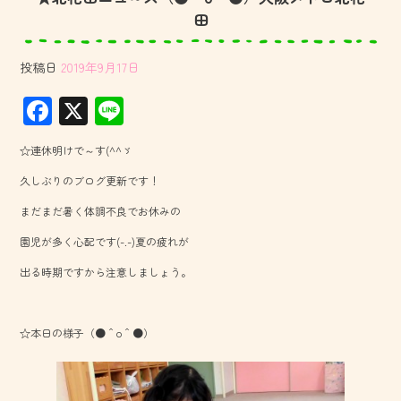
田
投稿日
2019年9月17日
F
X
Li
ac
ne
☆連休明けで～す(^^ゞ
e
久しぶりのブログ更新です！
b
まだまだ暑く体調不良でお休みの
o
園児が多く心配です(-.-)夏の疲れが
ok
出る時期ですから注意しましょう。
☆本日の様子（●＾o＾●）