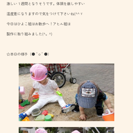
激しい１週間となりそうです。体調を崩しやすい
o
温度差になりますので気をつけて下さいね(^^ゞ
ok
今日はひよこ組はお散歩へ！アヒル組は
製作に取り組みました(^。^)
☆本日の様子（●＾o＾●）