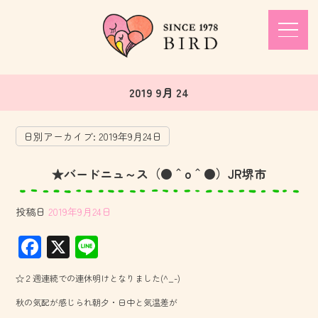
2019 9月 24
日別アーカイブ:
2019年9月24日
★バードニュ～ス（●＾o＾●）JR堺市
投稿日
2019年9月24日
F
X
Li
ac
ne
☆２週連続での連休明けとなりました(^_-)
e
秋の気配が感じられ朝夕・日中と気温差が
b