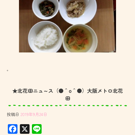
。
★北花田ニュ～ス（●＾o＾●）大阪メトロ北花
田
投稿日
2019年9月24日
F
X
Li