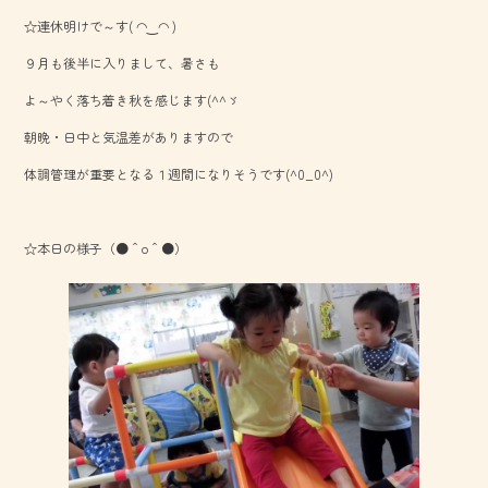
ac
ne
☆連休明けで～す( ◠‿◠ )
e
９月も後半に入りまして、暑さも
b
よ～やく落ち着き秋を感じます(^^ゞ
o
朝晩・日中と気温差がありますので
ok
体調管理が重要となる１週間になりそうです(^0_0^)
☆本日の様子（●＾o＾●）