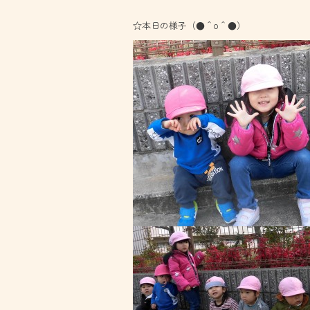
☆本日の様子（●＾o＾●）