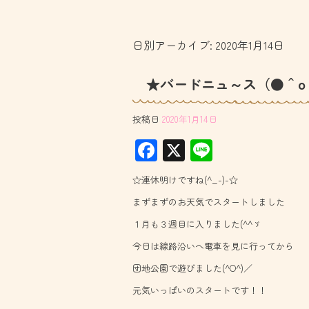
日別アーカイブ:
2020年1月14日
★バードニュ～ス（●＾o
投稿日
2020年1月14日
F
X
Li
ac
ne
☆連休明けですね(^_-)-☆
e
まずまずのお天気でスタートしました
b
１月も３週目に入りました(^^ゞ
o
今日は線路沿いへ電車を見に行ってから
ok
団地公園で遊びました(^O^)／
元気いっぱいのスタートです！！