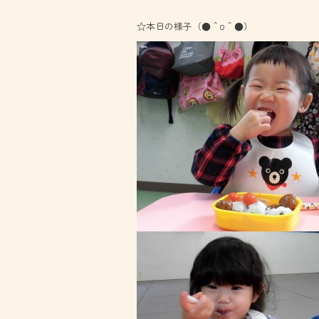
☆本日の様子（●＾o＾●）