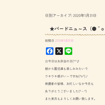
日別アーカイブ:
2020年1月31日
★バードニュ～ス（●＾o
投稿日
2020年1月31日
F
X
Li
ac
ne
☆今日はお弁当の日(^^♪
e
朝から園児達も楽しみみたいで
b
ウキウキ感がい～ですね(^o^)丿
o
保護者の皆様、お忙しいなか今月も
ok
ありがとうございました(^－^)
また来月もよろしくお願い致します。