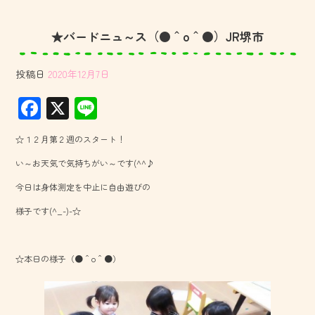
★バードニュ～ス（●＾o＾●）JR堺市
投稿日
2020年12月7日
F
X
Li
ac
ne
☆１２月第２週のスタート！
e
い～お天気で気持ちがい～です(^^♪
b
今日は身体測定を中止に自由遊びの
o
様子です(^_-)-☆
ok
☆本日の様子（●＾o＾●）