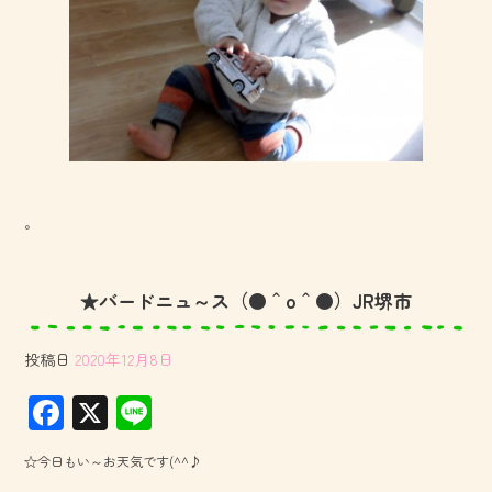
。
★バードニュ～ス（●＾o＾●）JR堺市
投稿日
2020年12月8日
F
X
Li
ac
ne
☆今日もい～お天気です(^^♪
e