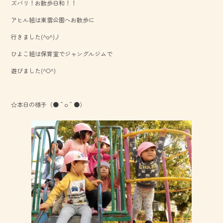
ズバリ！お散歩日和！！
b
アヒル組は東雲公園へお散歩に
o
行きました(^o^)丿
ok
ひよこ組は保育室でジャングルジムで
遊びました(^O^)
☆本日の様子（●＾o＾●）