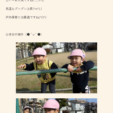
e
気温もグングン上昇(^o^)丿
b
戸外保育には最適ですね(^O^)
o
ok
☆本日の様子（●＾o＾●）