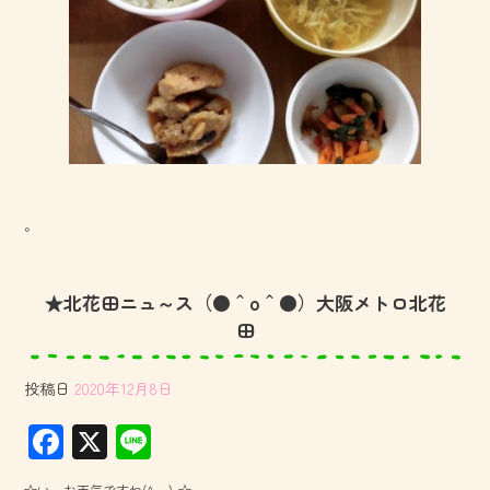
。
★北花田ニュ～ス（●＾o＾●）大阪メトロ北花
田
投稿日
2020年12月8日
F
X
Li
ac
ne
☆い～お天気ですね(^_-)-☆