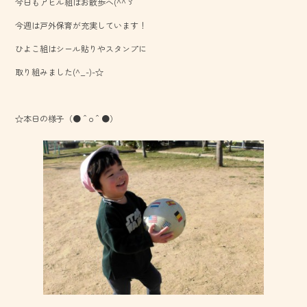
今日もアヒル組はお散歩へ(^^ゞ
b
今週は戸外保育が充実しています！
o
ひよこ組はシール貼りやスタンプに
ok
取り組みました(^_-)-☆
☆本日の様子（●＾o＾●）