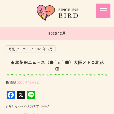
2020 12月
月別アーカイブ:
2020年12月
★北花田ニュ～ス（●＾o＾●）大阪メトロ北花
田
投稿日
2020年12月9日
F
X
Li
ac
ne
☆今日もい～お天気ですね(^^♪
e