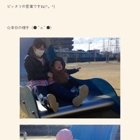
ピッタリの言葉ですね(^。^)
☆本日の様子（●＾o＾●）