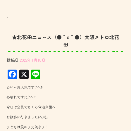
。
★北花田ニュ～ス（●＾o＾●）大阪メトロ北花
田
投稿日
2022年1月18日
F
X
Li
ac
ne
☆い～お天気です(^^♪
e
冬晴れですね(^^ゞ
b
今日は全員でさくら今池公園へ
o
お散歩に行きました(^o^)丿
ok
子どもは風の子元気な子！