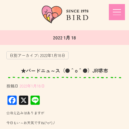
2022 1月 18
日別アーカイブ:
2022年1月18日
★バードニュ～ス（●＾o＾●）JR堺市
投稿日
2022年1月18日
F
X
Li
ac
ne
☆冷え込みはありますが
e
今日もい～お天気ですね(^o^)丿
b