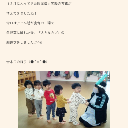
１２月に入ってきた園児達も笑顔の写真が
o
増えてきましたね！
ok
今日はアヒル組が食育の一環で
冬野菜に触れた後、「大きなカブ」の
劇遊びをしました!(^^)!
☆本日の様子（●＾o＾●）