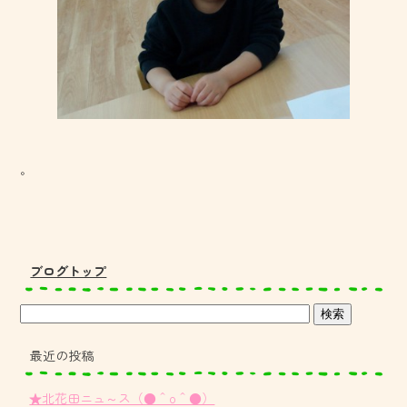
。
ブログトップ
最近の投稿
★北花田ニュ～ス（●＾o＾●）