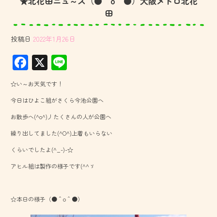
★北花田ニュ～ス（●＾o＾●）大阪メトロ北花
田
投稿日
2022年1月26日
F
X
Li
ac
ne
☆い～お天気です！
e
今日はひよこ組がさくら今池公園へ
b
お散歩へ(^o^)丿たくさんの人が公園へ
o
繰り出してました(^O^)上着もいらない
ok
くらいでしたよ(^_-)-☆
アヒル組は製作の様子です(^^ゞ
☆本日の様子（●＾o＾●）