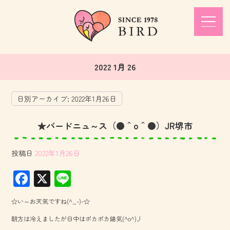
2022 1月 26
日別アーカイブ:
2022年1月26日
★バードニュ～ス（●＾o＾●）JR堺市
投稿日
2022年1月26日
F
X
Li
ac
ne
☆い～お天気ですね(^_-)-☆
e
朝方は冷えましたが日中はポカポカ陽気(^o^)丿
b