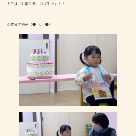
今日は「お誕生会」の様子です！！
o
ok
☆本日の様子（●＾o＾●）