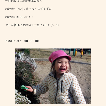
今日はひよこ組が奥本公園へ
b
お散歩へ(^o^)丿風もなくまずまずの
o
お散歩日和でした！！
ok
アヒル組は小麦粉粘土で遊びました(^。^)
☆本日の様子（●＾o＾●）