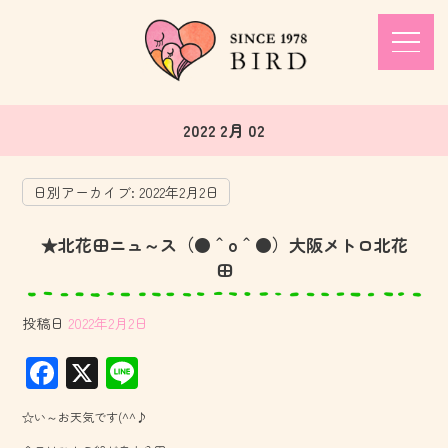
2022 2月 02
日別アーカイブ:
2022年2月2日
★北花田ニュ～ス（●＾o＾●）大阪メトロ北花
田
投稿日
2022年2月2日
F
X
Li
ac
ne
☆い～お天気です(^^♪
e