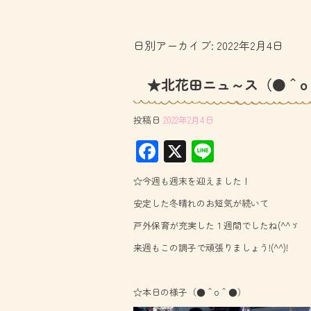
日別アーカイブ:
2022年2月4日
★北花田ニュ～ス（●＾o
投稿日
2022年2月4日
F
X
Li
ac
ne
☆今週も週末を迎えました！
e
安定した冬晴れのお短気が続いて
b
戸外保育が充実した１週間でしたね(^^ゞ
o
来週もこの調子で頑張りましょう!(^^)!
ok
☆本日の様子（●＾o＾●）