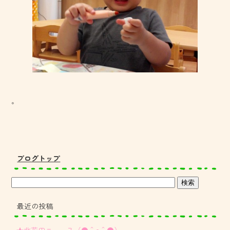
。
ブログトップ
最近の投稿
★北花田ニュ～ス（●＾o＾●）