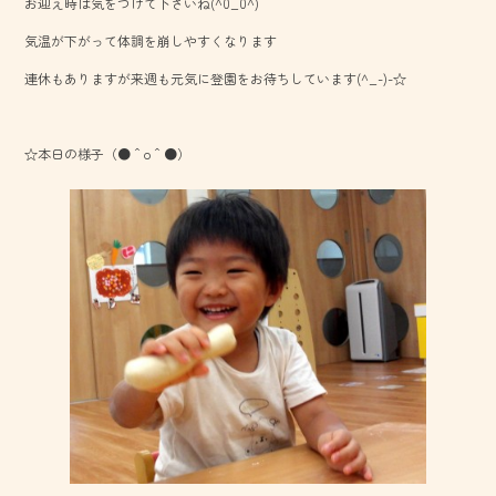
お迎え時は気をつけて下さいね(^0_0^)
b
気温が下がって体調を崩しやすくなります
o
連休もありますが来週も元気に登園をお待ちしています(^_-)-☆
ok
☆本日の様子（●＾o＾●）