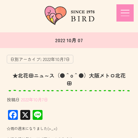
2022 10月 07
日別アーカイブ:
2022年10月7日
★北花田ニュ～ス（●＾o＾●）大阪メトロ北花
田
投稿日
2022年10月7日
F
X
Li
ac
ne
☆雨の週末になりました(>_<)
e