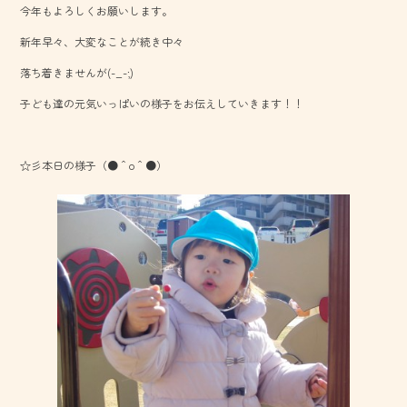
今年もよろしくお願いします。
o
新年早々、大変なことが続き中々
ok
落ち着きませんが(-_-;)
子ども達の元気いっぱいの様子をお伝えしていきます！！
☆彡本日の様子（●＾o＾●）