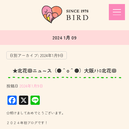
2024 1月 09
日別アーカイブ:
2024年1月9日
★北花田ニュ～ス（●＾o＾●）大阪ﾒﾄﾛ北花田
投稿日
2024年1月9日
F
X
Li
ac
ne
☆明けましておめでとうございます。
e
２０２４年初ブログです！
b