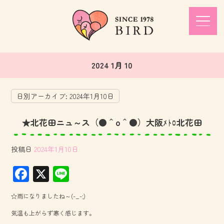
2024 1月 10
日別アーカイブ:
2024年1月10日
★北花田ニュ～ス（●＾o＾●）大阪ﾒﾄﾛ北花田
投稿日
2024年1月10日
F
X
Li
ac
ne
☆雨になりましたね～(-_-;)
e
気温も上がらず寒く感じます。
b