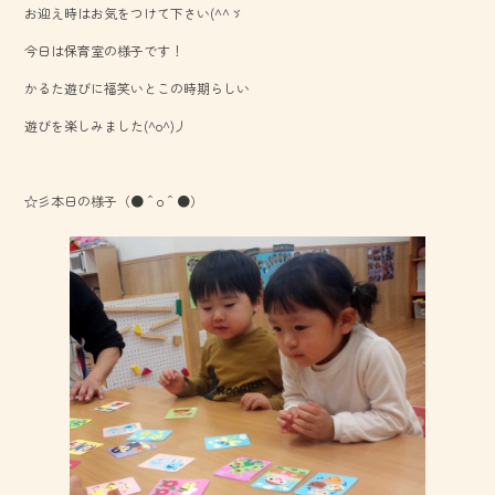
お迎え時はお気をつけて下さい(^^ゞ
o
今日は保育室の様子です！
ok
かるた遊びに福笑いとこの時期らしい
遊びを楽しみました(^o^)丿
☆彡本日の様子（●＾o＾●）