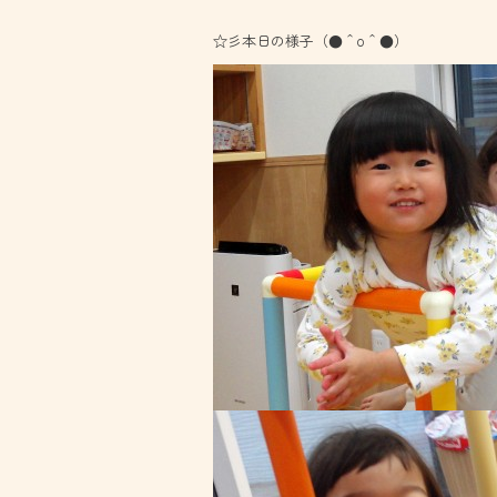
☆彡本日の様子（●＾o＾●）