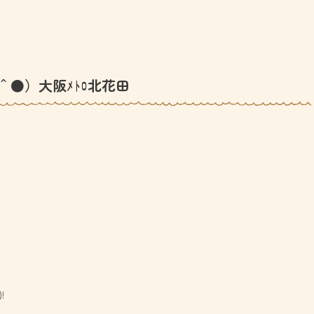
＾●）大阪ﾒﾄﾛ北花田
!