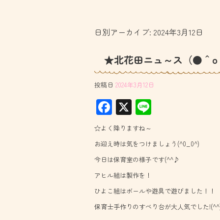
日別アーカイブ:
2024年3月12日
★北花田ニュ～ス（●＾o
投稿日
2024年3月12日
F
X
Li
ac
ne
☆よく降りますね～
e
お迎え時は気をつけましょう(^0_0^)
b
今日は保育室の様子です(^^♪
o
アヒル組は製作を！
ok
ひよこ組はボールや遊具で遊びました！！
保育士手作りのすべり台が大人気でした!(^^)