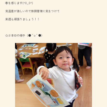
春を感じます(^0_0^)
o
気温差が激しいので体調管理に気をつけて
ok
来週も頑張りましょう！！
☆彡本日の様子（●＾o＾●）