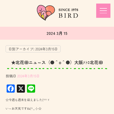
2024 3月 15
日別アーカイブ:
2024年3月15日
★北花田ニュ～ス（●＾o＾●）大阪ﾒﾄﾛ北花田
投稿日
2024年3月15日
F
X
Li
ac
ne
☆今週も週末を迎えました(^^ゞ
e
い～お天気ですね(^_-)-☆
b