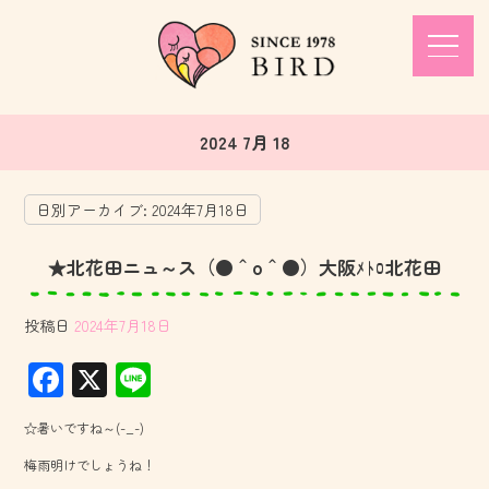
2024 7月 18
日別アーカイブ:
2024年7月18日
★北花田ニュ～ス（●＾o＾●）大阪ﾒﾄﾛ北花田
投稿日
2024年7月18日
F
X
Li
ac
ne
☆暑いですね～(-_-)
e
梅雨明けでしょうね！
b