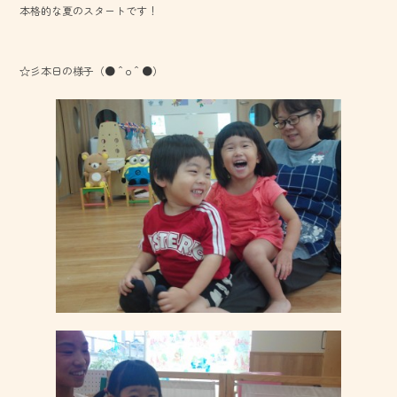
本格的な夏のスタートです！
o
ok
☆彡本日の様子（●＾o＾●）