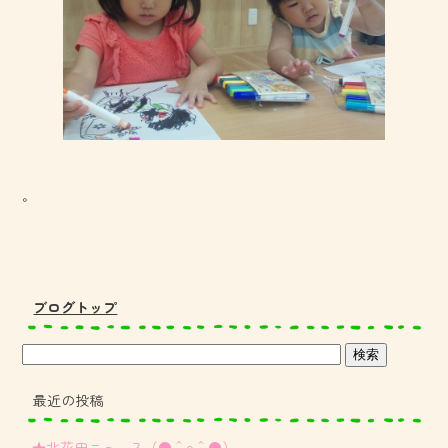
。
ブログトップ
最近の投稿
★北花田ニュ～ス（●＾o＾●）