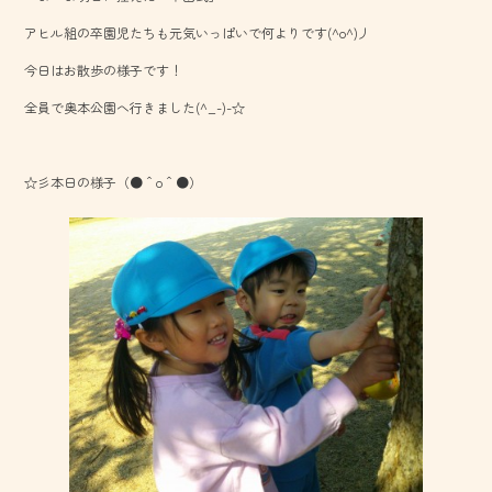
o
アヒル組の卒園児たちも元気いっぱいで何よりです(^o^)丿
ok
今日はお散歩の様子です！
全員で奥本公園へ行きました(^_-)-☆
☆彡本日の様子（●＾o＾●）