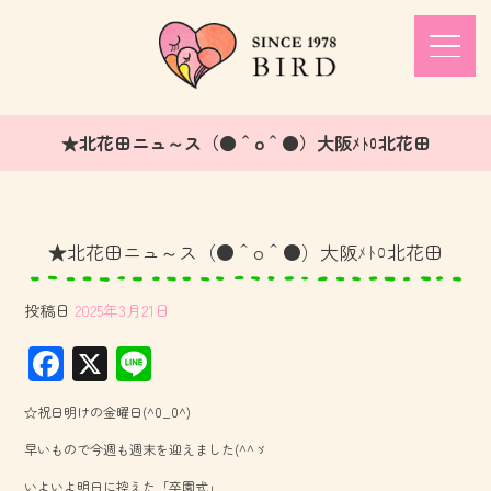
★北花田ニュ～ス（●＾o＾●）大阪ﾒﾄﾛ北花田
★北花田ニュ～ス（●＾o＾●）大阪ﾒﾄﾛ北花田
投稿日
2025年3月21日
F
X
Li
ac
ne
☆祝日明けの金曜日(^0_0^)
e
早いもので今週も週末を迎えました(^^ゞ
b
いよいよ明日に控えた「卒園式」