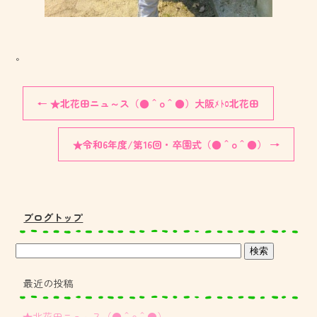
。
←
★北花田ニュ～ス（●＾o＾●）大阪ﾒﾄﾛ北花田
★令和6年度/第16回・卒園式（●＾o＾●）
→
ブログトップ
最近の投稿
★北花田ニュ～ス（●＾o＾●）