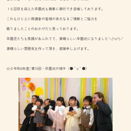
o
１６回目を迎えた卒園式も無事に挙行でき安堵しております。
ok
これもひとえに保護者の皆様の多大なるご理解とご協力を
賜りましたことのおかげだと思っております。
卒園児たちも笑顔があふれてて、素晴らしい卒園式になりました＼(^o^)／
素晴らしい雰囲気を作って頂き、感謝申し上げます。
☆彡令和6年度/第16回・卒園式の様子（●＾o＾●）