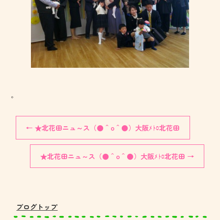
。
←
★北花田ニュ～ス（●＾o＾●）大阪ﾒﾄﾛ北花田
★北花田ニュ～ス（●＾o＾●）大阪ﾒﾄﾛ北花田
→
ブログトップ