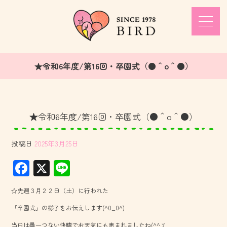
★令和6年度/第16回・卒園式（●＾o＾●）
★令和6年度/第16回・卒園式（●＾o＾●）
投稿日
2025年3月25日
F
X
Li
ac
ne
☆先週３月２２日（土）に行われた
e
「卒園式」の様子をお伝えします(^0_0^)
b
当日は曇一つない快晴でお天気にも恵まれましたね(^^ゞ