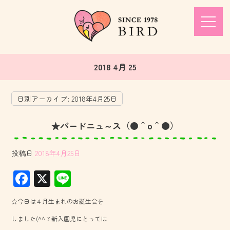
2018 4月 25
日別アーカイブ:
2018年4月25日
★バードニュ～ス（●＾o＾●）
投稿日
2018年4月25日
F
X
Li
ac
ne
☆今日は４月生まれのお誕生会を
e
しました(^^ゞ新入園児にとっては
b