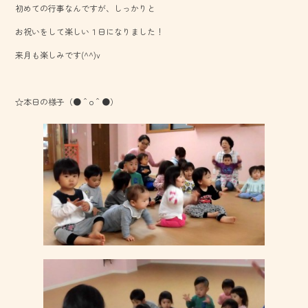
初めての行事なんですが、しっかりと
o
お祝いをして楽しい１日になりました！
ok
来月も楽しみです(^^)v
☆本日の様子（●＾o＾●）