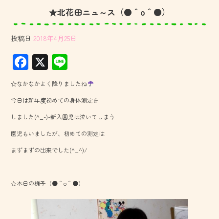
★北花田ニュ～ス（●＾o＾●）
投稿日
2018年4月25日
F
X
Li
ac
ne
☆なかなかよく降りましたね
e
今日は新年度初めての身体測定を
b
しました(^_-)-新入園児は泣いてしまう
o
園児もいましたが、初めての測定は
ok
まずまずの出来でした(^_^)/
☆本日の様子（●＾o＾●）