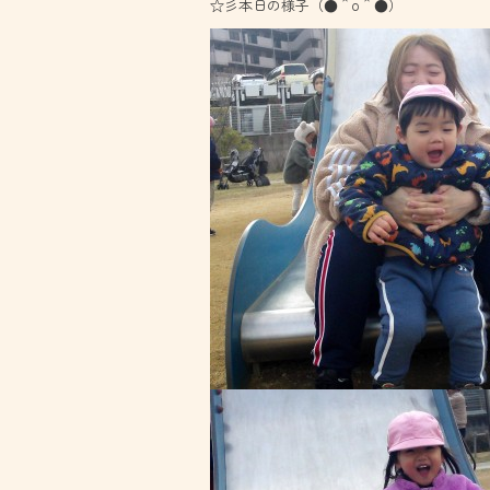
☆彡本日の様子（●＾o＾●）