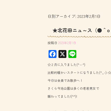
日別アーカイブ:
2023年2月1日
★北花田ニュ～ス（●＾o
投稿日
2023年2月1日
F
X
Li
ac
ne
☆２月に入りました(^－^)
e
比較的暖かいスタートになりました(^_-)-
b
今日は全員でお散歩へ！
o
さくら今池公園は多くの老若男女で
ok
賑わってました!(^^)!