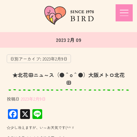
2023 2月 09
日別アーカイブ:
2023年2月9日
★北花田ニュ～ス（●＾o＾●）大阪メトロ北花
田
投稿日
2023年2月9日
F
X
Li
ac
ne
☆少し冷えますが、い～お天気です(^^ゞ
e