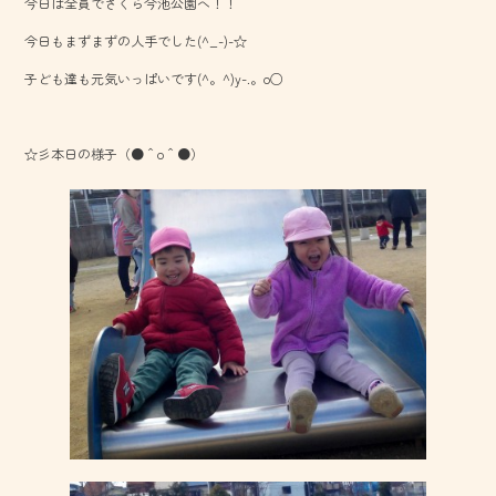
今日は全員でさくら今池公園へ！！
b
今日もまずまずの人手でした(^_-)-☆
o
子ども達も元気いっぱいです(^。^)y-.。o○
ok
☆彡本日の様子（●＾o＾●）