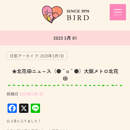
2023 3月 01
日別アーカイブ:
2023年3月1日
★北花田ニュ～ス（●＾o＾●）大阪メトロ北花
田
投稿日
2023年3月1日
F
X
Li
ac
ne
☆３月に入りました！
e