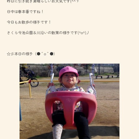
昨日に引き続き素晴らしいお天気です(^^ゞ
b
日中は春本番ですね！
o
今日もお散歩の様子です！
ok
さくら今池公園＆川沿いの散策の様子です(^o^)丿
☆彡本日の様子（●＾o＾●）