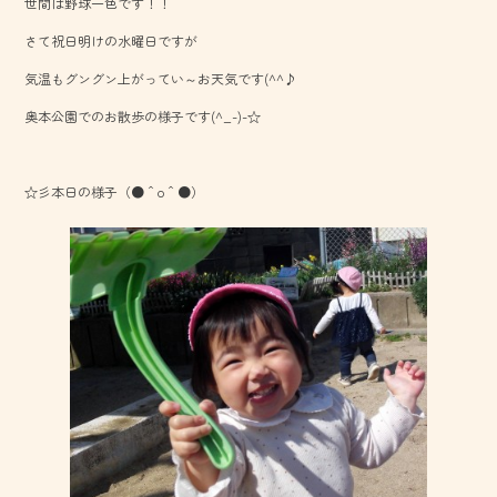
世間は野球一色です！！
b
さて祝日明けの水曜日ですが
o
気温もグングン上がってい～お天気です(^^♪
ok
奥本公園でのお散歩の様子です(^_-)-☆
☆彡本日の様子（●＾o＾●）