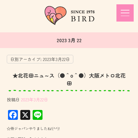
2023 3月 22
日別アーカイブ:
2023年3月22日
★北花田ニュ～ス（●＾o＾●）大阪メトロ北花
田
投稿日
2023年3月22日
F
X
Li
ac
ne
☆侍ジャパンやりましたね!(^^)!
e