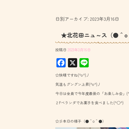
日別アーカイブ:
2023年3月16日
★北花田ニュ～ス（●＾o
投稿日
2023年3月16日
F
X
Li
ac
ne
☆快晴ですね(^o^)丿
e
気温もグングン上昇(^o^)丿
b
今日は全員で今年度最後の「お楽しみ会」(^_
o
２Fベランダでお菓子を食べました(^○^)
ok
☆彡本日の様子（●＾o＾●）