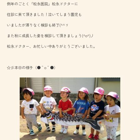
例年のごとく「松永医院」松永ドクターに
o
往診に来て頂きました！泣いてしまう園児も
ok
いましたが滞りなく検診も終了(^^ゞ
また秋に成長した姿を検診して頂きましょう(^o^)丿
松永ドクター、お忙しい中ありがとうございました。
☆彡本日の様子（●＾o＾●）