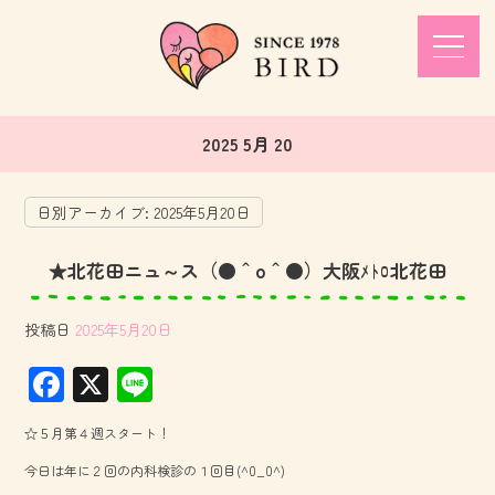
2025 5月 20
日別アーカイブ:
2025年5月20日
★北花田ニュ～ス（●＾o＾●）大阪ﾒﾄﾛ北花田
投稿日
2025年5月20日
F
X
Li
ac
ne
☆５月第４週スタート！
e
今日は年に２回の内科検診の１回目(^0_0^)
b