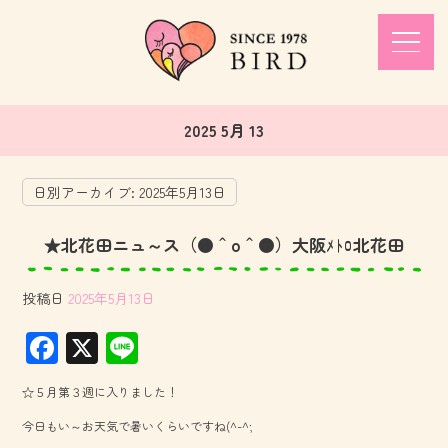
2025 5月 13
日別アーカイブ:
2025年5月13日
★北花田ニュ～ス（●＾o＾●）大阪ﾒﾄﾛ北花田
投稿日
2025年5月13日
F
X
Li
ac
ne
☆５月第３週に入りました！
e
今日もい～お天気で暑いくらいですね(^-^;
b