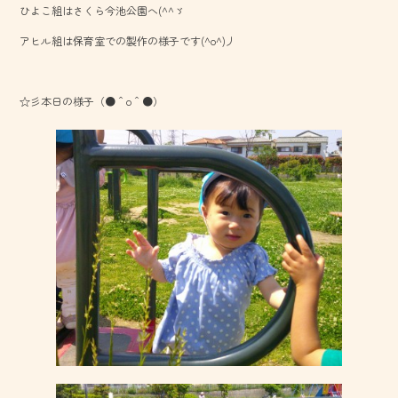
ひよこ組はさくら今池公園へ(^^ゞ
o
アヒル組は保育室での製作の様子です(^o^)丿
ok
☆彡本日の様子（●＾o＾●）