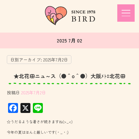
2025 7月 02
日別アーカイブ:
2025年7月2日
★北花田ニュ～ス（●＾o＾●）大阪ﾒﾄﾛ北花田
投稿日
2025年7月2日
F
X
Li
ac
ne
☆うだるような暑さが続きますね(>_<)
e
今年の夏はほんと厳しいです(・_・;)
b