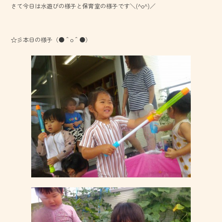
さて今日は水遊びの様子と保育室の様子です＼(^o^)／
o
ok
☆彡本日の様子（●＾o＾●）