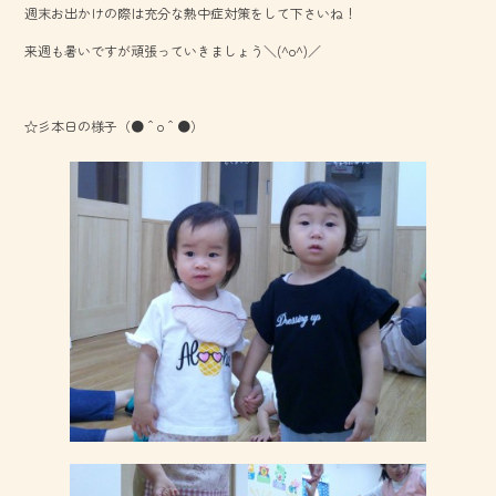
週末お出かけの際は充分な熱中症対策をして下さいね！
o
来週も暑いですが頑張っていきましょう＼(^o^)／
ok
☆彡本日の様子（●＾o＾●）