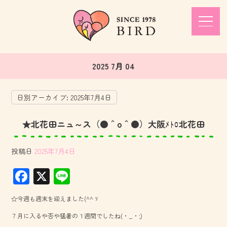
2025 7月 04
日別アーカイブ:
2025年7月4日
★北花田ニュ～ス（●＾o＾●）大阪ﾒﾄﾛ北花田
投稿日
2025年7月4日
F
X
Li
ac
ne
☆今週も週末を迎えました(^^ゞ
e
７月に入るや否や猛暑の１週間でしたね(・_・;)
b