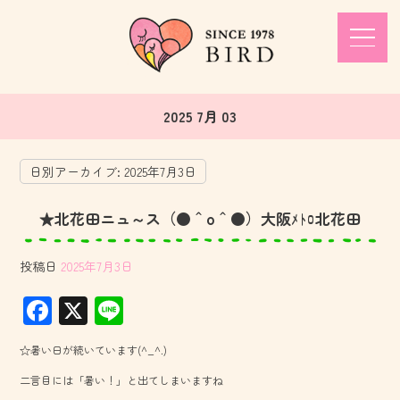
2025 7月 03
日別アーカイブ:
2025年7月3日
★北花田ニュ～ス（●＾o＾●）大阪ﾒﾄﾛ北花田
投稿日
2025年7月3日
F
X
Li
ac
ne
☆暑い日が続いています(^_^.)
e
二言目には「暑い！」と出てしまいますね
b