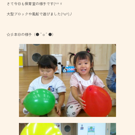
さて今日も保育室の様子です(^^ゞ
o
大型ブロックや風船で遊びました(^o^)丿
ok
☆彡本日の様子（●＾o＾●）