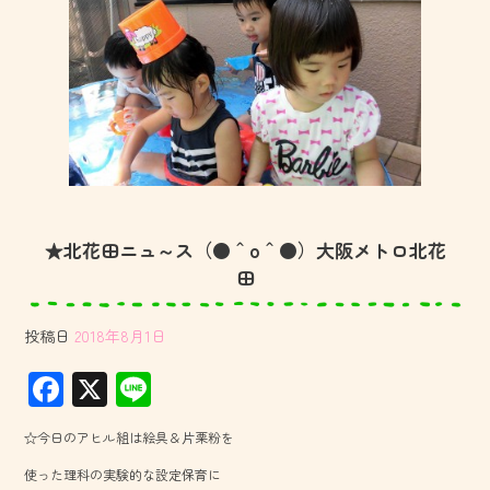
★北花田ニュ～ス（●＾o＾●）大阪メトロ北花
田
投稿日
2018年8月1日
F
X
Li
ac
ne
☆今日のアヒル組は絵具＆片栗粉を
e
使った理科の実験的な設定保育に