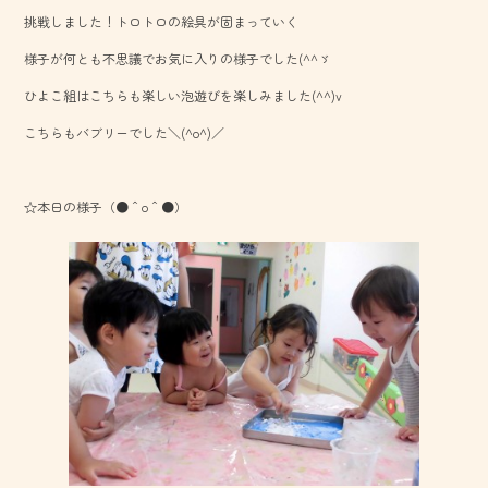
b
挑戦しました！トロトロの絵具が固まっていく
o
様子が何とも不思議でお気に入りの様子でした(^^ゞ
ok
ひよこ組はこちらも楽しい泡遊びを楽しみました(^^)v
こちらもバブリーでした＼(^o^)／
☆本日の様子（●＾o＾●）