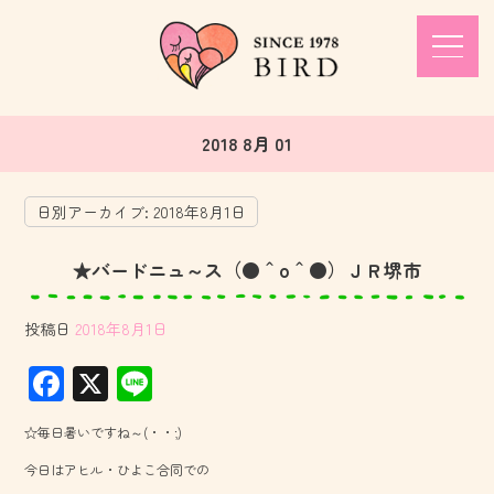
2018 8月 01
日別アーカイブ:
2018年8月1日
★バードニュ～ス（●＾o＾●）ＪＲ堺市
投稿日
2018年8月1日
F
X
Li
ac
ne
☆毎日暑いですね～(・・;)
e
今日はアヒル・ひよこ合同での
b