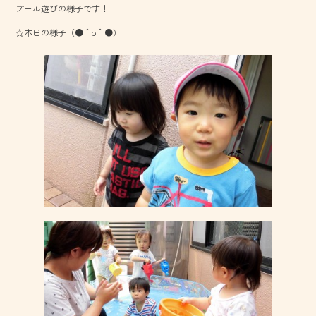
プール遊びの様子です！
o
☆本日の様子（●＾o＾●）
ok