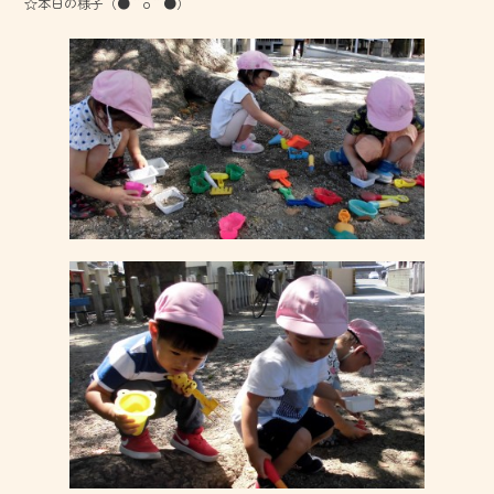
☆本日の様子（●＾o＾●）