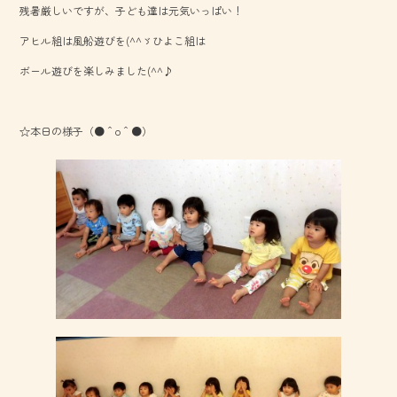
残暑厳しいですが、子ども達は元気いっぱい！
o
アヒル組は風船遊びを(^^ゞひよこ組は
ok
ボール遊びを楽しみました(^^♪
☆本日の様子（●＾o＾●）