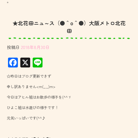
。
★北花田ニュ～ス（●＾o＾●）大阪メトロ北花
田
投稿日
2018年8月30日
F
X
Li
ac
ne
☆昨日はブログ更新できず
e
申し訳ありません<m(__)m>
b
今日はアヒル組はお散歩の様子を(^^ゞ
o
ひよこ組は水遊びの様子です！
ok
元気いっぱいです(^^♪