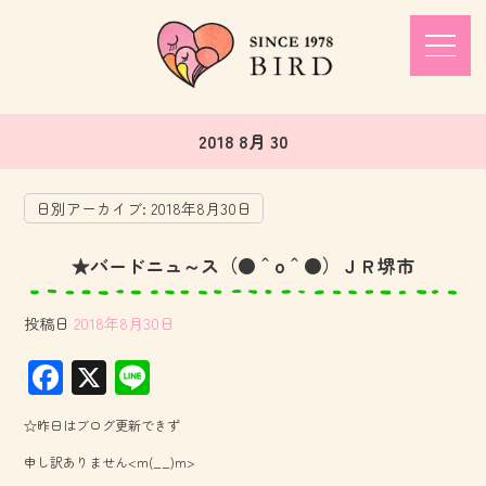
2018 8月 30
日別アーカイブ:
2018年8月30日
★バードニュ～ス（●＾o＾●）ＪＲ堺市
投稿日
2018年8月30日
F
X
Li
ac
ne
☆昨日はブログ更新できず
e
申し訳ありません<m(__)m>
b