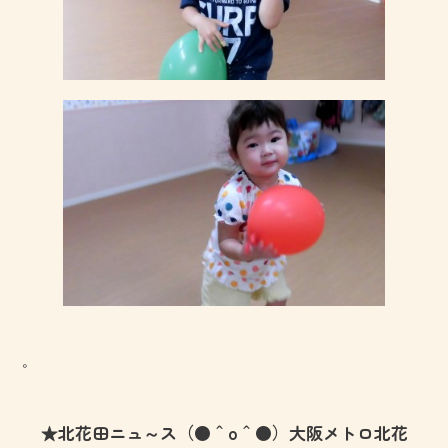
。
★北花田ニュ～ス（●＾o＾●）大阪メトロ北花