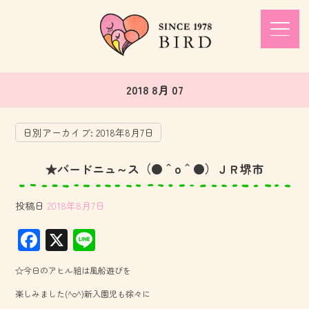
2018 8月 07
日別アーカイブ:
2018年8月7日
★バードニュ～ス（●＾o＾●）ＪＲ堺市
投稿日
2018年8月7日
F
X
Li
ac
ne
☆今日のアヒル組は風船遊びを
e
楽しみました(^o^)新入園児も徐々に
b