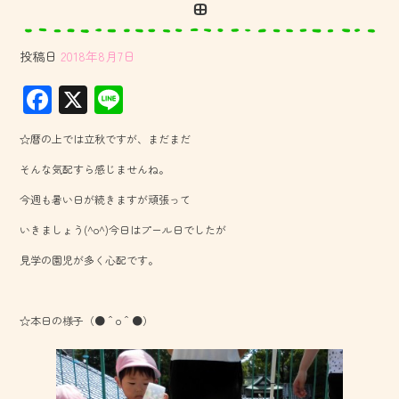
田
投稿日
2018年8月7日
F
X
Li
ac
ne
☆暦の上では立秋ですが、まだまだ
e
そんな気配すら感じませんね。
b
今週も暑い日が続きますが頑張って
o
いきましょう(^o^)今日はプール日でしたが
ok
見学の園児が多く心配です。
☆本日の様子（●＾o＾●）