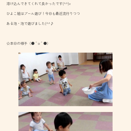
溶け込んできてくれて良かったです(^^)v
o
ひよこ組はプール遊び！今日も最近流行りつつ
ok
ある泡・泡で遊びました(^^♪
☆本日の様子（●＾o＾●）