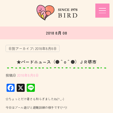
2018 8月 08
日別アーカイブ:
2018年8月8日
★バードニュ～ス（●＾o＾●）ＪＲ堺市
投稿日
2018年8月8日
F
X
Li
ac
ne
☆ちょっとだけ暑さも和らぎましたね(^_-)
e
今日はプール遊びと避難訓練の様子です!(^^)!
b