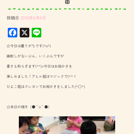
田
投稿日
2018年8月8日
F
X
Li
ac
ne
☆今日は曇りがちです(^o^)
e
陽射しがないぶん、いくぶんですが
b
暑さも和らぎます(^^)v今日はお絵かきを
o
楽しみました！アヒル組はマジックで(^^ゞ
ok
ひよこ組はクレヨンでお絵かきをしました(^○^)
☆本日の様子（●＾o＾●）