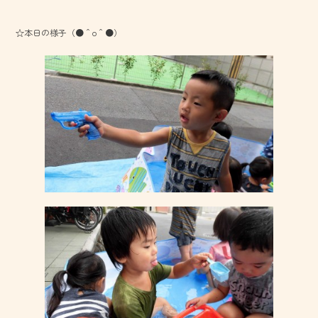
o
☆本日の様子（●＾o＾●）
ok