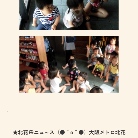
。
★北花田ニュ～ス（●＾o＾●）大阪メトロ北花