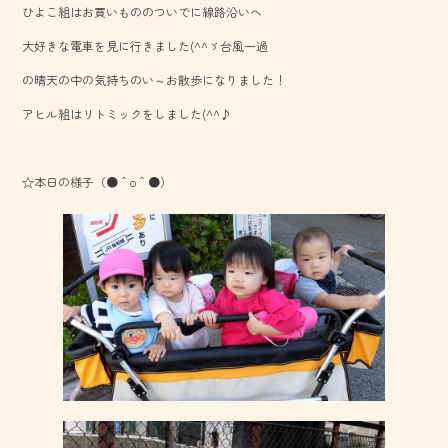
ひよこ組はお買いもののついでに線路沿いへ
o
大好きな電車を見に行きました(^^ゞ台風一過
ok
の晴天の中の気持ちのい～お散歩になりました！
アヒル組はリトミックをしました(^^♪
☆本日の様子（●＾o＾●）