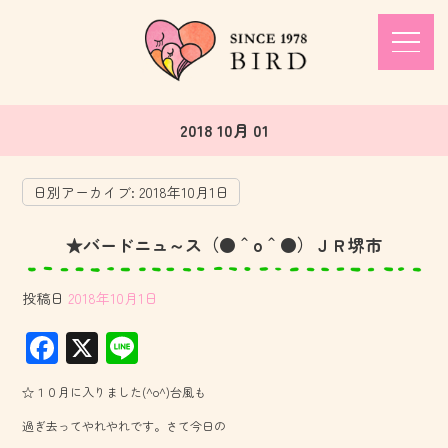
2018 10月 01
日別アーカイブ:
2018年10月1日
★バードニュ～ス（●＾o＾●）ＪＲ堺市
投稿日
2018年10月1日
F
X
Li
ac
ne
☆１０月に入りました(^o^)台風も
e
過ぎ去ってやれやれです。さて今日の
b