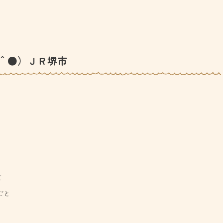
＾●）ＪＲ堺市
て
ごと