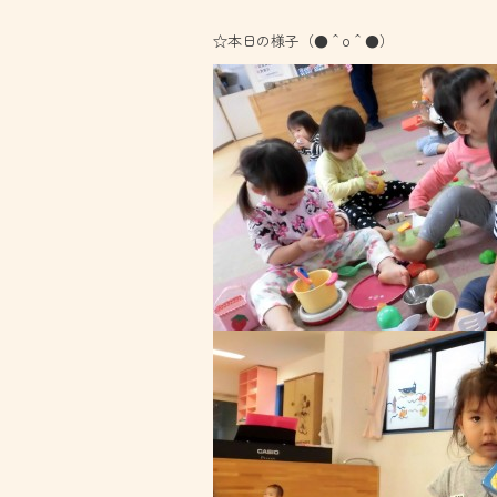
☆本日の様子（●＾o＾●）