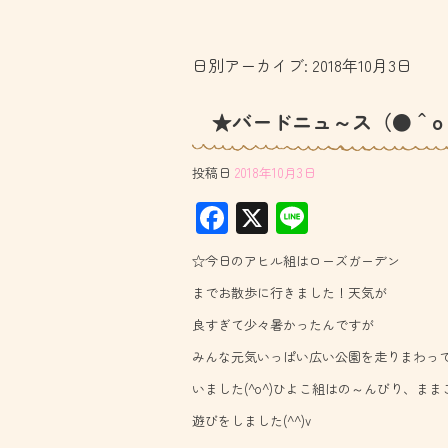
日別アーカイブ:
2018年10月3日
★バードニュ～ス（●＾o
投稿日
2018年10月3日
F
X
Li
ac
ne
☆今日のアヒル組はローズガーデン
e
までお散歩に行きました！天気が
b
良すぎて少々暑かったんですが
o
みんな元気いっぱい広い公園を走りまわっ
ok
いました(^o^)ひよこ組はの～んびり、まま
遊びをしました(^^)v