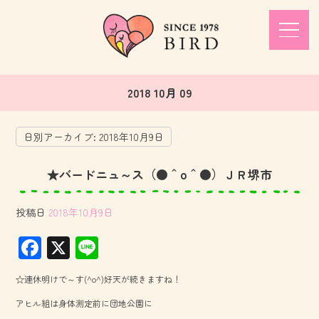
2018 10月 09
日別アーカイブ:
2018年10月9日
★バードニュ～ス（●＾o＾●）ＪＲ堺市
投稿日
2018年10月9日
F
X
Li
ac
ne
☆連休明けで～す(^o^)好天が続きますね！
e
アヒル組は身体測定前に団地公園に
b