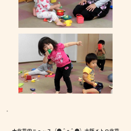
。
★北花田ニュ～ス（●＾o＾●）大阪メトロ北花