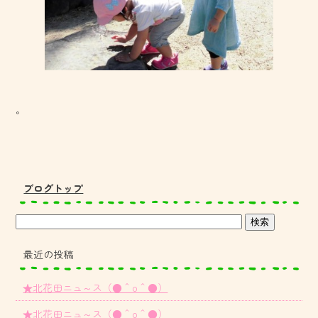
。
ブログトップ
最近の投稿
★北花田ニュ～ス（●＾o＾●）
★北花田ニュ～ス（●＾o＾●）