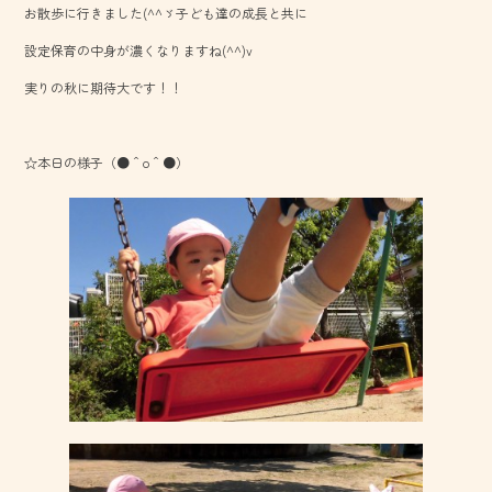
お散歩に行きました(^^ゞ子ども達の成長と共に
o
設定保育の中身が濃くなりますね(^^)v
ok
実りの秋に期待大です！！
☆本日の様子（●＾o＾●）