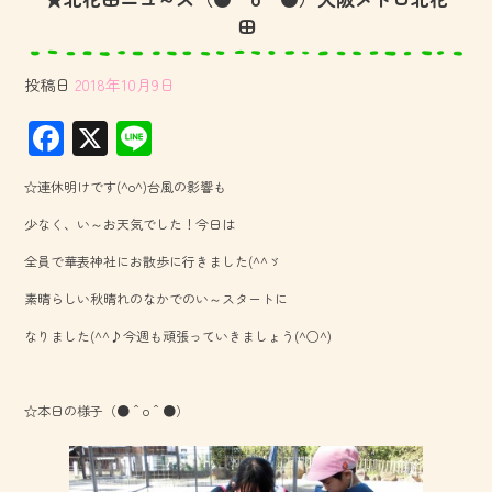
田
投稿日
2018年10月9日
F
X
Li
ac
ne
☆連休明けです(^o^)台風の影響も
e
少なく、い～お天気でした！今日は
b
全員で華表神社にお散歩に行きました(^^ゞ
o
素晴らしい秋晴れのなかでのい～スタートに
ok
なりました(^^♪今週も頑張っていきましょう(^○^)
☆本日の様子（●＾o＾●）