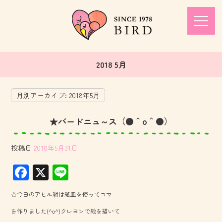
2018 5月
月別アーカイブ:
2018年5月
★バードニュ～ス（●＾o＾●）
投稿日
2018年5月31日
F
X
Li
ac
ne
☆今日のアヒル組は紙皿を使ってコマ
e
を作りました(^o^)クレヨンで絵を描いて
b