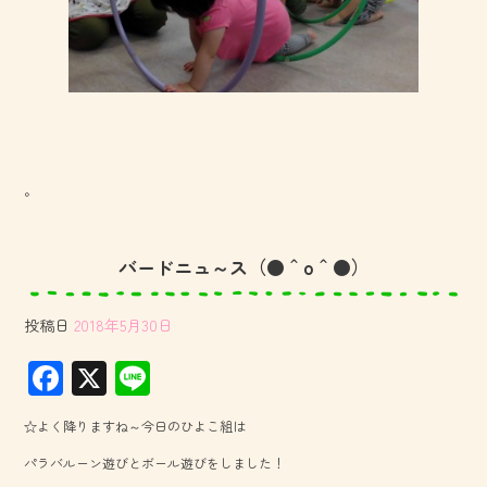
。
バードニュ～ス（●＾o＾●）
投稿日
2018年5月30日
F
X
Li
ac
ne
☆よく降りますね～今日のひよこ組は
e
パラバルーン遊びとボール遊びをしました！
b