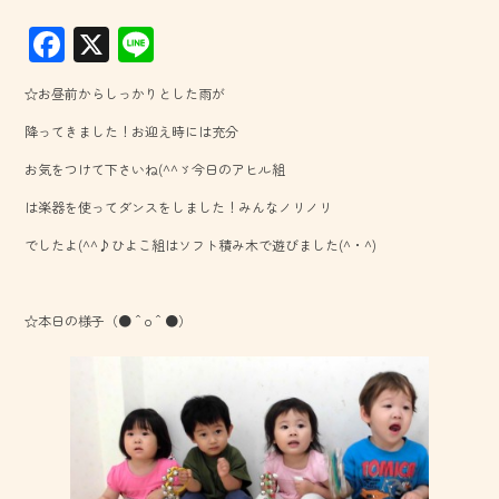
F
X
Li
ac
ne
☆お昼前からしっかりとした雨が
e
降ってきました！お迎え時には充分
b
お気をつけて下さいね(^^ゞ今日のアヒル組
o
は楽器を使ってダンスをしました！みんなノリノリ
ok
でしたよ(^^♪ひよこ組はソフト積み木で遊びました(^・^)
☆本日の様子（●＾o＾●）