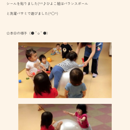
シールを貼りました(^^♪ひよこ組はバランスボール
o
と洗濯バサミで遊びました(^○^)
ok
☆本日の様子（●＾o＾●）