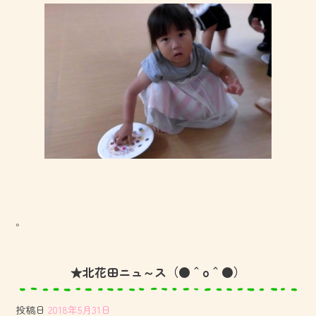
。
★北花田ニュ～ス（●＾o＾●）
投稿日
2018年5月31日