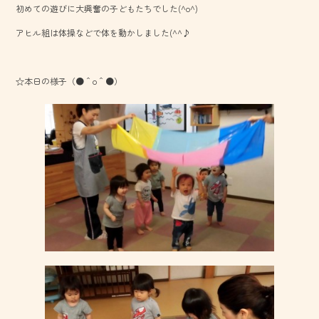
初めての遊びに大興奮の子どもたちでした(^o^)
o
アヒル組は体操などで体を動かしました(^^♪
ok
☆本日の様子（●＾o＾●）