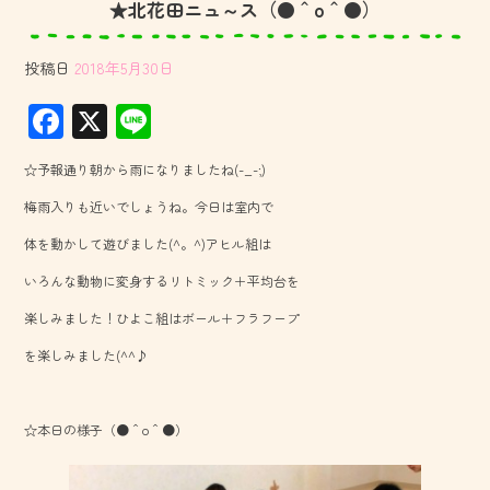
★北花田ニュ～ス（●＾o＾●）
投稿日
2018年5月30日
F
X
Li
ac
ne
☆予報通り朝から雨になりましたね(-_-;)
e
梅雨入りも近いでしょうね。今日は室内で
b
体を動かして遊びました(^。^)アヒル組は
o
いろんな動物に変身するリトミック＋平均台を
ok
楽しみました！ひよこ組はボール＋フラフープ
を楽しみました(^^♪
☆本日の様子（●＾o＾●）