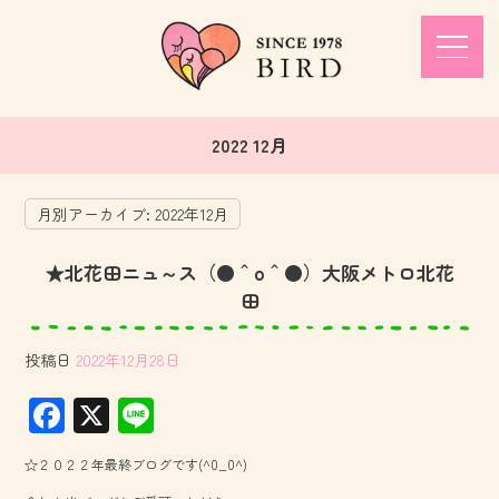
2022 12月
月別アーカイブ:
2022年12月
★北花田ニュ～ス（●＾o＾●）大阪メトロ北花
田
投稿日
2022年12月28日
F
X
Li
ac
ne
☆２０２２年最終ブログです(^0_0^)
e