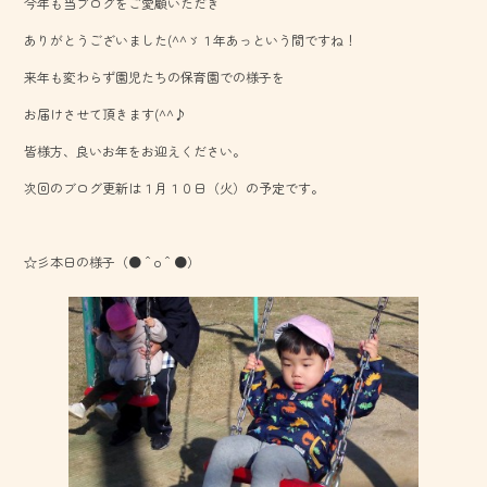
今年も当ブログをご愛顧いただき
b
ありがとうございました(^^ゞ１年あっという間ですね！
o
来年も変わらず園児たちの保育園での様子を
ok
お届けさせて頂きます(^^♪
皆様方、良いお年をお迎えください。
次回のブログ更新は１月１０日（火）の予定です。
☆彡本日の様子（●＾o＾●）