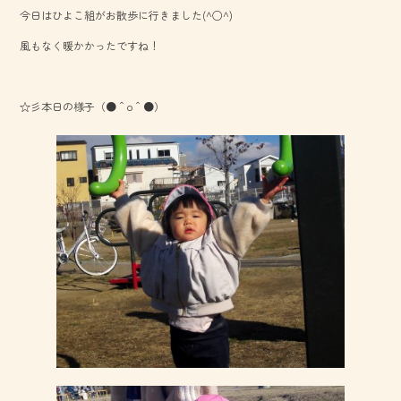
b
今日はひよこ組がお散歩に行きました(^○^)
o
風もなく暖かかったですね！
ok
☆彡本日の様子（●＾o＾●）