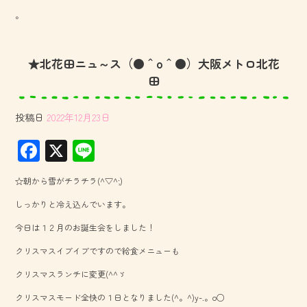
。
★北花田ニュ～ス（●＾o＾●）大阪メトロ北花
田
投稿日
2022年12月23日
F
X
Li
ac
ne
☆朝から雪がチラチラ(^▽^;)
e
しっかりと冷え込んでいます。
b
今日は１２月のお誕生会をしました！
o
クリスマスイブイブですので給食メニューも
ok
クリスマスランチに変更(^^ゞ
クリスマスモード全快の１日となりました(^。^)y-.。o○