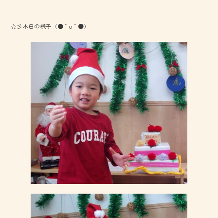
☆彡本日の様子（●＾o＾●）