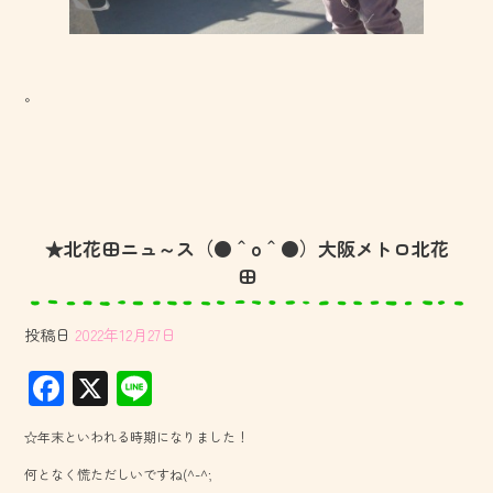
。
★北花田ニュ～ス（●＾o＾●）大阪メトロ北花
田
投稿日
2022年12月27日
F
X
Li
ac
ne
☆年末といわれる時期になりました！
e
何となく慌ただしいですね(^-^;