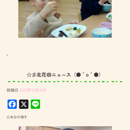
。
☆彡北花田ニュ～ス（●＾o＾●）
投稿日
2022年12月22日
F
X
Li
ac
ne
☆本日の様子
e