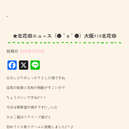
。
★北花田ニュ～ス（●＾o＾●）大阪ﾒﾄﾛ北花田
投稿日
2026年2月25日
F
X
Li
ac
ne
☆久しぶりのしっかりとした雨ですね
e
空気の乾燥と花粉の飛散がすごいので
b
ちょうどいいですね(^^ゞ
o
今日は保育室の様子です(^_-)-☆
ok
ひよこ組はフラフープ遊びと
初めてイス取りゲームに挑戦しました(^^♪