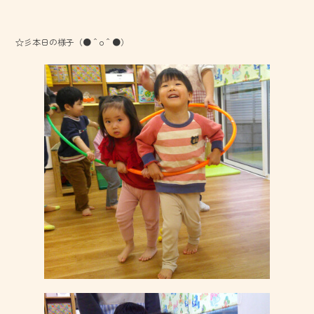
☆彡本日の様子（●＾o＾●）