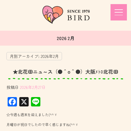
2026 2月
月別アーカイブ:
2026年2月
★北花田ニュ～ス（●＾o＾●）大阪ﾒﾄﾛ北花田
投稿日
2026年2月27日
F
X
Li
ac
ne
☆今週も週末を迎えました(^^ゞ
e
月曜日が祝日でしたので早く感じますね(^^ゞ
b