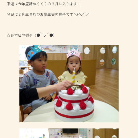
来週は今年度締めくくりの３月に入ります！
o
今日は２月生まれのお誕生会の様子です＼(^o^)／
ok
☆彡本日の様子（●＾o＾●）