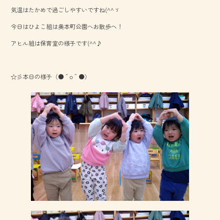
e
気温はたかめで過ごしやすいですね(^^ゞ
b
今日はひよこ組は奥本町公園へお散歩へ！
o
アヒル組は保育室の様子です(^^♪
ok
☆彡本日の様子（●＾o＾●）