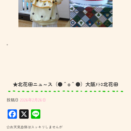
。
★北花田ニュ～ス（●＾o＾●）大阪ﾒﾄﾛ北花田
投稿日
2026年2月26日
F
X
Li
ac
ne
☆お天気自体はスッキリしませんが