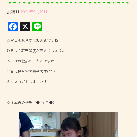
投稿日
2024年9月25日
F
X
Li
ac
ne
☆今日も爽やかなお天気ですね！
e
昨日より若干湿度が高めでしょうか
b
昨日はお散歩だったんですが
o
今日は保育室の様子です(^^ゞ
ok
キッズヨガをしました！！
☆彡本日の様子（●＾o＾●）