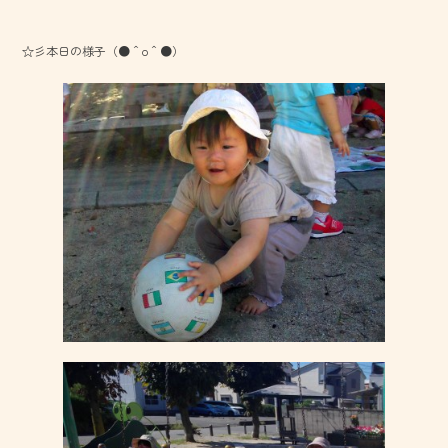
☆彡本日の様子（●＾o＾●）