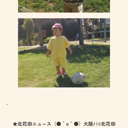
。
★北花田ニュ～ス（●＾o＾●）大阪ﾒﾄﾛ北花田