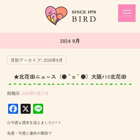
2024 9月
月別アーカイブ:
2024年9月
★北花田ニュ～ス（●＾o＾●）大阪ﾒﾄﾛ北花田
投稿日
2024年9月27日
F
X
Li
ac
ne
☆今週も週末を迎えました(^^ゞ
e
先週・今週と連休の関係で
b