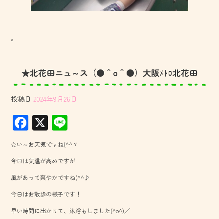
。
★北花田ニュ～ス（●＾o＾●）大阪ﾒﾄﾛ北花田
投稿日
2024年9月26日
F
X
Li
ac
ne
☆い～お天気ですね(^^ゞ
e
今日は気温が高めですが
b
風があって爽やかですね(^^♪
o
今日はお散歩の様子です！
ok
早い時間に出かけて、沐浴もしました(^o^)／