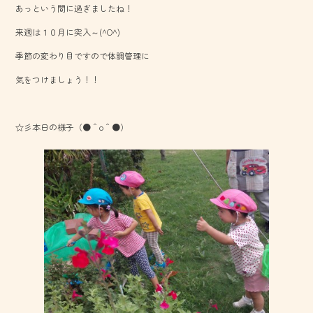
あっという間に過ぎましたね！
o
来週は１０月に突入～(^O^)
ok
季節の変わり目ですので体調管理に
気をつけましょう！！
☆彡本日の様子（●＾o＾●）