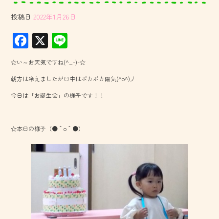
投稿日
2022年1月26日
F
X
Li
ac
ne
☆い～お天気ですね(^_-)-☆
e
朝方は冷えましたが日中はポカポカ陽気(^o^)丿
b
今日は「お誕生会」の様子です！！
o
ok
☆本日の様子（●＾o＾●）