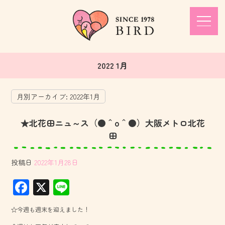
2022 1月
月別アーカイブ:
2022年1月
★北花田ニュ～ス（●＾o＾●）大阪メトロ北花
田
投稿日
2022年1月28日
F
X
Li
ac
ne
☆今週も週末を迎えました！
e