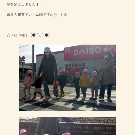
足を延ばしました！！
ok
遊具も豊富でい～公園ですね(^_-)-☆
☆本日の様子（●＾o＾●）