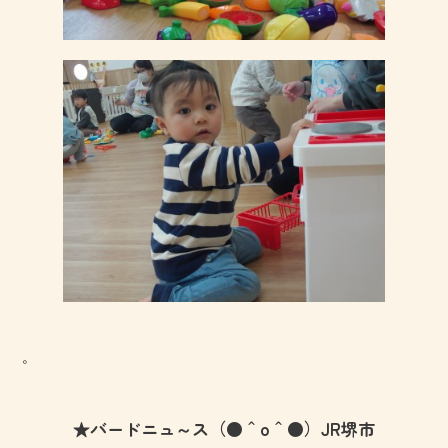
。
★バードニュ～ス（●＾o＾●）JR堺市