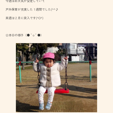
今週はお天気が安定していて
b
戸外保育が充実した１週間でした(^^♪
o
来週は２月に突入です(^O^)
ok
☆本日の様子（●＾o＾●）