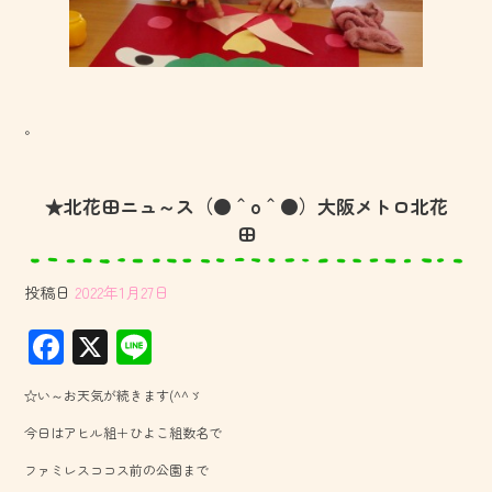
。
★北花田ニュ～ス（●＾o＾●）大阪メトロ北花
田
投稿日
2022年1月27日
F
X
Li
ac
ne
☆い～お天気が続きます(^^ゞ
e
今日はアヒル組＋ひよこ組数名で
b
ファミレスココス前の公園まで
o