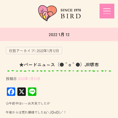
2022 1月 12
日別アーカイブ:
2022年1月12日
★バードニュ～ス（●＾o＾●）JR堺市
投稿日
2022年1月12日
F
X
Li
ac
ne
☆午前中はい～お天気でしたが
e
午後からは荒れ模様でしたね＼(◎o◎)／！
b