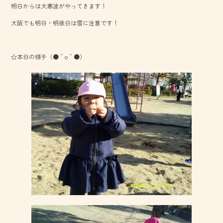
明日からは大寒波がやってきます！
o
大阪でも明日・明後日は雪に注意です！
ok
☆本日の様子（●＾o＾●）