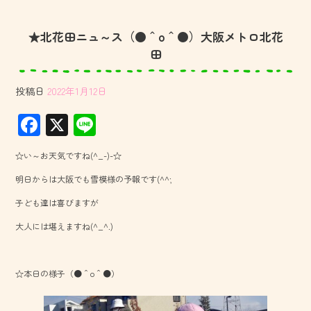
★北花田ニュ～ス（●＾o＾●）大阪メトロ北花
田
投稿日
2022年1月12日
F
X
Li
ac
ne
☆い～お天気ですね(^_-)-☆
e
明日からは大阪でも雪模様の予報です(^^;
b
子ども達は喜びますが
o
大人には堪えますね(^_^.)
ok
☆本日の様子（●＾o＾●）