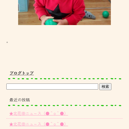
。
ブログトップ
最近の投稿
★北花田ニュ～ス（●＾o＾●）
★北花田ニュ～ス（●＾o＾●）