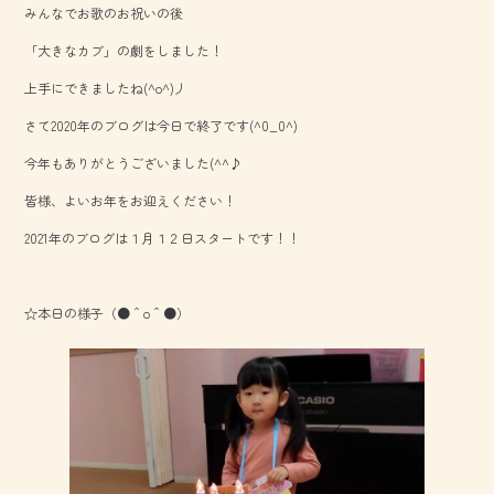
みんなでお歌のお祝いの後
o
「大きなカブ」の劇をしました！
ok
上手にできましたね(^o^)丿
さて2020年のブログは今日で終了です(^0_0^)
今年もありがとうございました(^^♪
皆様、よいお年をお迎えください！
2021年のブログは１月１２日スタートです！！
☆本日の様子（●＾o＾●）