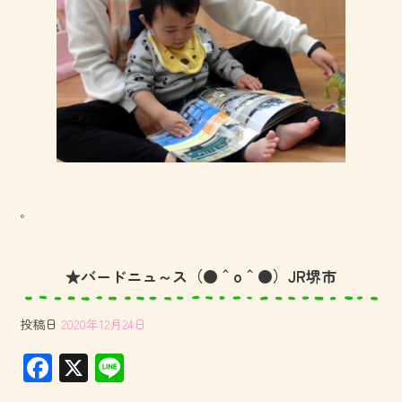
。
★バードニュ～ス（●＾o＾●）JR堺市
投稿日
2020年12月24日
F
X
Li
ac
ne