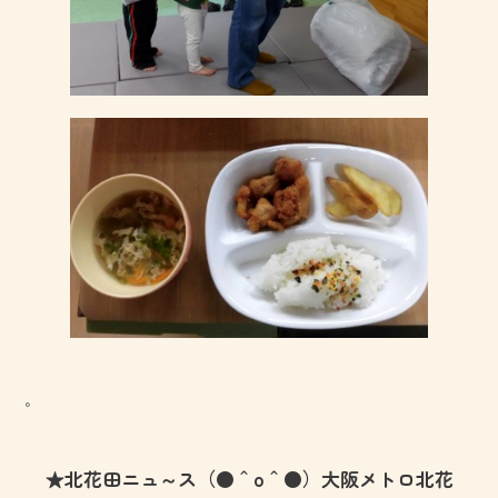
。
★北花田ニュ～ス（●＾o＾●）大阪メトロ北花