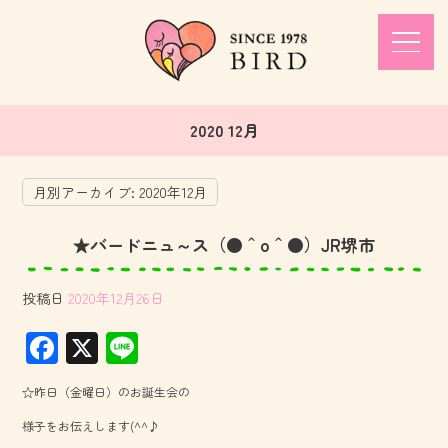
2020 12月
月別アーカイブ:
2020年12月
★バードニュ～ス（●＾o＾●）JR堺市
投稿日
2020年12月26日
F
X
Li
ac
ne
☆昨日（金曜日）のお誕生会の
e
様子をお伝えします(^^♪
b