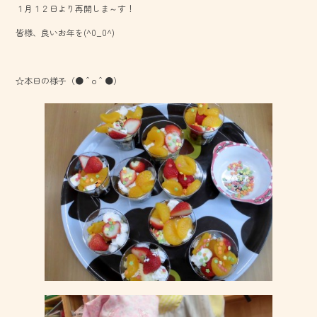
１月１２日より再開しま～す！
皆様、良いお年を(^0_0^)
☆本日の様子（●＾o＾●）