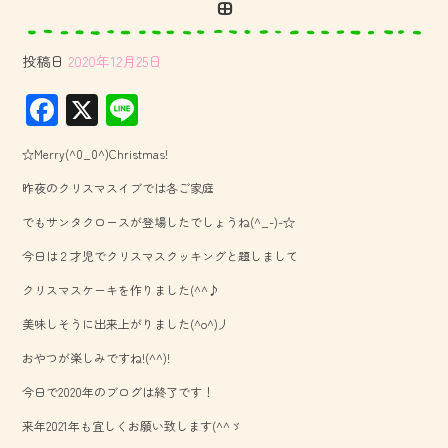
田
投稿日
2020年12月25日
F
X
Li
ac
ne
☆Merry(^0_0^)Christmas!
e
昨夜のクリスマスイブでは各ご家庭
b
でもサンタクロースが登場したでしょうね(^_-)-☆
o
今日は２才児でクリスマスクッキングと題しまして
ok
クリスマスケーキを作りました(^^♪
美味しそうに出来上がりました(^o^)丿
おやつが楽しみですね!(^^)!
今日で2020年のブログは終了です！
来年2021年も宜しくお願い致します(^^ゞ