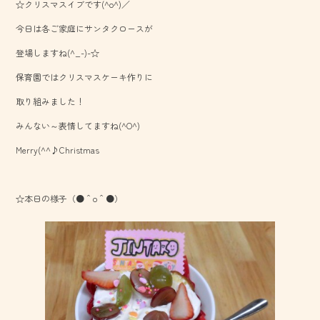
☆クリスマスイブです(^o^)／
e
今日は各ご家庭にサンタクロースが
b
登場しますね(^_-)-☆
o
保育園ではクリスマスケーキ作りに
ok
取り組みました！
みんない～表情してますね(^O^)
Merry(^^♪Christmas
☆本日の様子（●＾o＾●）